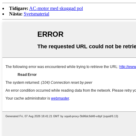
Tidigare:
AC-motor med skuggad pol
Nästa:
Svetsmaterial