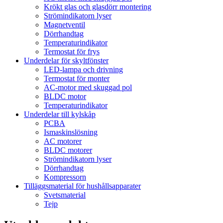
Krökt glas och glasdörr montering
Strömindikatorn lyser
Magnetventil
Dörrhandtag
Temperaturindikator
Termostat för frys
Underdelar för skyltfönster
LED-lampa och drivning
Termostat för monter
AC-motor med skuggad pol
BLDC motor
Temperaturindikator
Underdelar till kylskåp
PCBA
Ismaskinslösning
AC motorer
BLDC motorer
Strömindikatorn lyser
Dörrhandtag
Kompressorn
Tilläggsmaterial för hushållsapparater
Svetsmaterial
Tejp