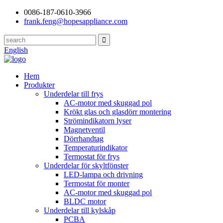
0086-187-0610-3966
frank.feng@hopesappliance.com
English
Hem
Produkter
Underdelar till frys
AC-motor med skuggad pol
Krökt glas och glasdörr montering
Strömindikatorn lyser
Magnetventil
Dörrhandtag
Temperaturindikator
Termostat för frys
Underdelar för skyltfönster
LED-lampa och drivning
Termostat för monter
AC-motor med skuggad pol
BLDC motor
Underdelar till kylskåp
PCBA