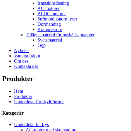
Ismaskinslösning
AC motorer
BLDC motorer
Strömindikatorn lyser
Dörrhandtag
Kompressorn
Tilläggsmaterial för hushållsapparater
Svetsmaterial
Tejp
Nyheter
Vanliga frågor
Om oss
Kontakta oss
Produkter
Hem
Produkter
Underdelar för skyltfönster
Kategorier
Underdelar till frys
AC-motor med skuggad pol