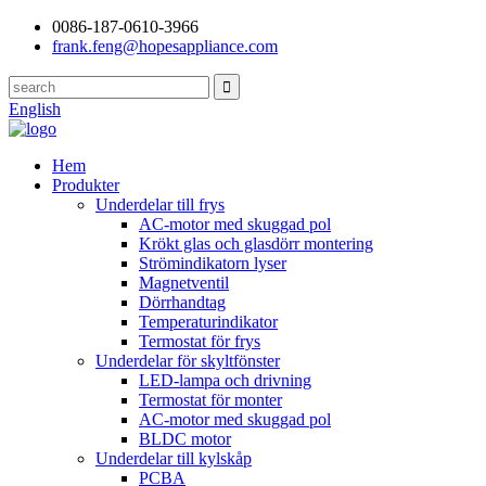
0086-187-0610-3966
frank.feng@hopesappliance.com
English
Hem
Produkter
Underdelar till frys
AC-motor med skuggad pol
Krökt glas och glasdörr montering
Strömindikatorn lyser
Magnetventil
Dörrhandtag
Temperaturindikator
Termostat för frys
Underdelar för skyltfönster
LED-lampa och drivning
Termostat för monter
AC-motor med skuggad pol
BLDC motor
Underdelar till kylskåp
PCBA