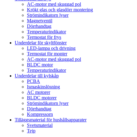
AC-motor med skuggad pol
Krökt glas och glasdörr montering
Strömindikatorn lyser
Magnetventil
Dörrhandtag
Temperaturindikator
Termostat för frys
Underdelar för skyltfönster
LED-lampa och drivning
Termostat för monter
AC-motor med skuggad pol
BLDC motor
Temperaturindikator
Underdelar till kylskåp
PCBA
Ismaskinslösning
AC motorer
BLDC motorer
Strömindikatorn lyser
Dörrhandtag
Kompressorn
Tilläggsmaterial för hushållsapparater
Svetsmaterial
Tejp