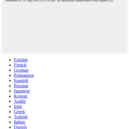
English
French
German
Portuguese
Spanish
Russian
Japanese
Korean
Arabic
Irish
Greek
Turkish
Italian
Danish