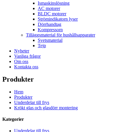
Ismaskinslösning
AC motorer
BLDC motorer
Strömindikatorn lyser
Dörrhandtag
Kompressorn
Tilläggsmaterial för hushållsapparater
Svetsmaterial
Tejp
Nyheter
Vanliga frågor
Om oss
Kontakta oss
Produkter
Hem
Produkter
Underdelar till frys
Krökt glas och glasdörr montering
Kategorier
Underdelar till frys