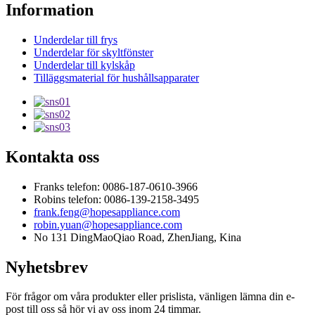
Information
Underdelar till frys
Underdelar för skyltfönster
Underdelar till kylskåp
Tilläggsmaterial för hushållsapparater
Kontakta oss
Franks telefon: 0086-187-0610-3966
Robins telefon: 0086-139-2158-3495
frank.feng@hopesappliance.com
robin.yuan@hopesappliance.com
No 131 DingMaoQiao Road, ZhenJiang, Kina
Nyhetsbrev
För frågor om våra produkter eller prislista, vänligen lämna din e-
post till oss så hör vi av oss inom 24 timmar.